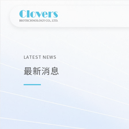
L
A
T
E
S
T
N
E
W
S
最新消息